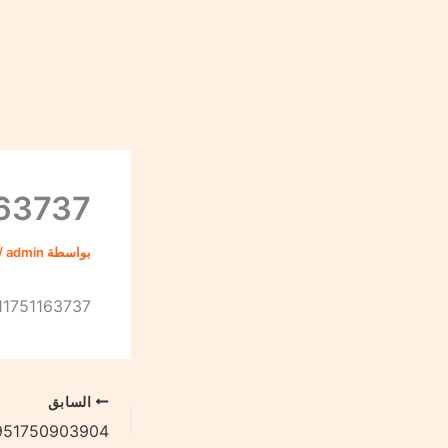
خطي
لى
لمحتوى
63737
بواسطة
admin
/
11751163737
السابق
951750903904