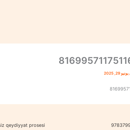
8169957117511
يونيو 29, 2025
8169957
978379