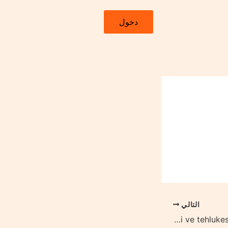
دخول
التالي
Mostbet az giris suretli ve tehlukesiz qeydiyyat prosesi